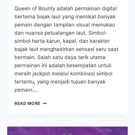
Queen of Bounty adalah permainan digital
bertema bajak laut yang memikat banyak
pemain dengan tampilan visual memukau
dan nuansa petualangan laut. Simbol-
simbol harta karun, kapal, dan karakter
bajak laut menghadirkan sensasi seru saat
bermain. Salah satu daya tarik utama
permainan ini adalah kesempatan untuk
meraih jackpot melalui kombinasi simbol
tertentu, yang menjadi tujuan banyak
pemain….
TIPS
READ MORE
AMPUH
MAIN
SLOT
QUEEN
OF