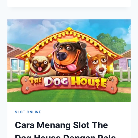
SLOT
AZTEC
GEMS
MENGINCAR
SCATTER
JACKPOT
BESAR
SLOT ONLINE
Cara Menang Slot The
Dog House Dengan Pola