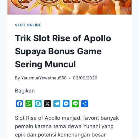
SLOT ONLINE
Trik Slot Rise of Apollo
Supaya Bonus Game
Sering Muncul
By
YausmuaYewathau550
03/09/2026
Bagikan
Facebook
WhatsApp
Skype
X
Telegram
Messenger
Line
Share
Slot Rise of Apollo menjadi favorit banyak
pemain karena tema dewa Yunani yang
epik dan potensi kemenangan besar