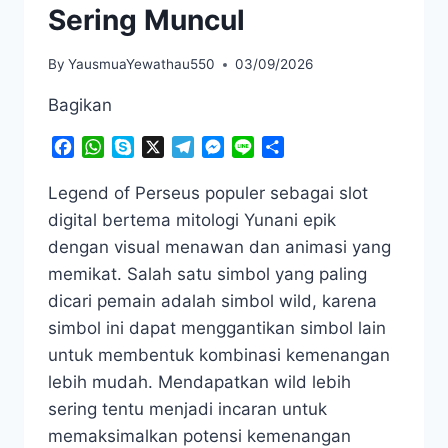
Sering Muncul
By
YausmuaYewathau550
03/09/2026
Bagikan
Facebook
WhatsApp
Skype
X
Telegram
Messenger
Line
Share
Legend of Perseus populer sebagai slot
digital bertema mitologi Yunani epik
dengan visual menawan dan animasi yang
memikat. Salah satu simbol yang paling
dicari pemain adalah simbol wild, karena
simbol ini dapat menggantikan simbol lain
untuk membentuk kombinasi kemenangan
lebih mudah. Mendapatkan wild lebih
sering tentu menjadi incaran untuk
memaksimalkan potensi kemenangan