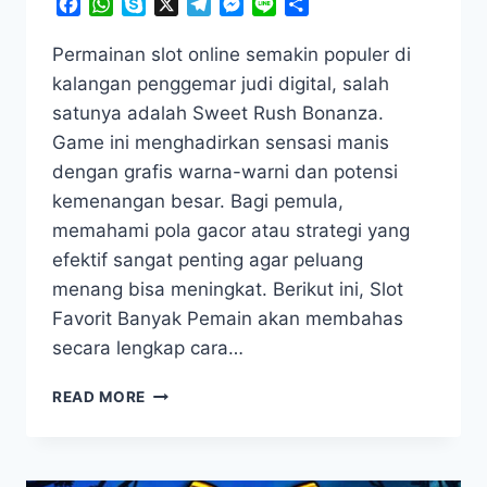
Facebook
WhatsApp
Skype
X
Telegram
Messenger
Line
Share
Permainan slot online semakin populer di
kalangan penggemar judi digital, salah
satunya adalah Sweet Rush Bonanza.
Game ini menghadirkan sensasi manis
dengan grafis warna-warni dan potensi
kemenangan besar. Bagi pemula,
memahami pola gacor atau strategi yang
efektif sangat penting agar peluang
menang bisa meningkat. Berikut ini, Slot
Favorit Banyak Pemain akan membahas
secara lengkap cara…
PANDUAN
READ MORE
POLA
GACOR
SLOT
SWEET