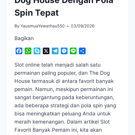
Spin Tepat
By
YausmuaYewathau550
03/09/2026
Bagikan
Facebook
WhatsApp
Skype
X
Telegram
Messenger
Line
Share
Slot online telah menjadi salah satu
permainan paling populer, dan The Dog
House termasuk di antara favorit banyak
pemain. Namun, meskipun permainan ini
sangat bergantung pada keberuntungan,
ada beberapa strategi dan pola spin yang
bisa meningkatkan peluang Anda untuk
meraih kemenangan. Dalam artikel Slot
Favorit Banyak Pemain ini, kita akan