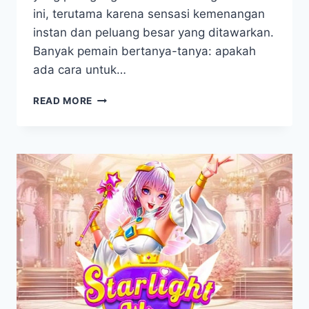
ini, terutama karena sensasi kemenangan
instan dan peluang besar yang ditawarkan.
Banyak pemain bertanya-tanya: apakah
ada cara untuk…
RAHASIA
READ MORE
SLOT
GATES
OF
GATOT
KACA
1000
MEMBACA
POLA
MESIN
GACOR