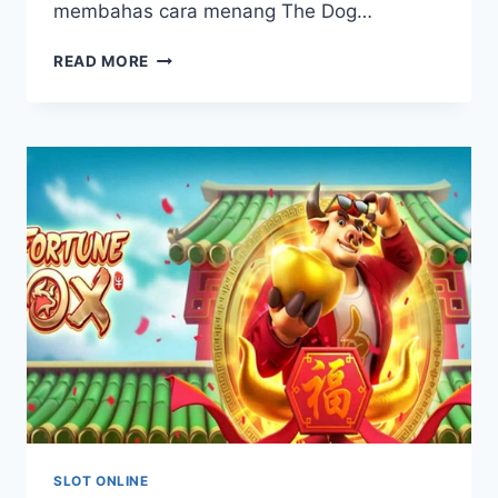
membahas cara menang The Dog…
CARA
READ MORE
MENANG
SLOT
THE
DOG
HOUSE
DENGAN
POLA
SPIN
TEPAT
SLOT ONLINE