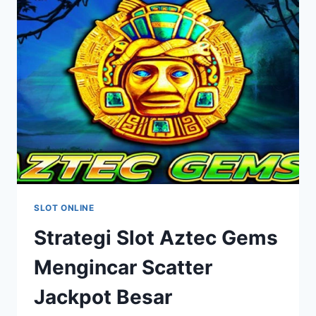
RUSH
BONANZA
UNTUK
PEMULA
SLOT ONLINE
Strategi Slot Aztec Gems
Mengincar Scatter
Jackpot Besar