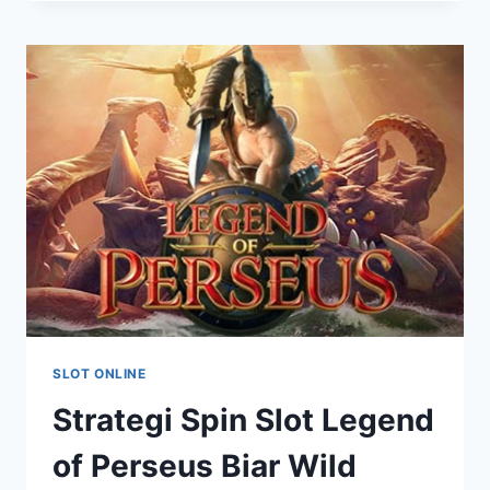
MAIN
SLOT
GENIE’S
3
WISHES
AGAR
FREE
SPIN
BERLIMPAH
SLOT ONLINE
Strategi Spin Slot Legend
of Perseus Biar Wild