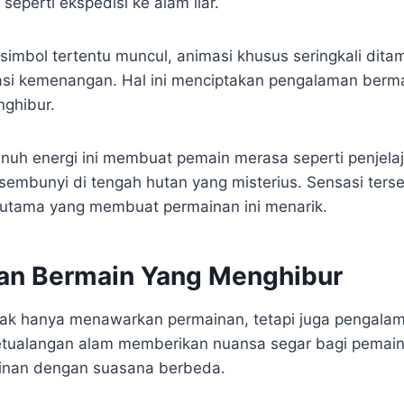
seperti ekspedisi ke alam liar.
simbol tertentu muncul, animasi khusus seringkali dita
i kemenangan. Hal ini menciptakan pengalaman berma
ghibur.
nuh energi ini membuat pemain merasa seperti penjela
rsembunyi di tengah hutan yang misterius. Sensasi ters
r utama yang membuat permainan ini menarik.
an Bermain Yang Menghibur
idak hanya menawarkan permainan, tetapi juga pengala
tualangan alam memberikan nuansa segar bagi pemain
inan dengan suasana berbeda.