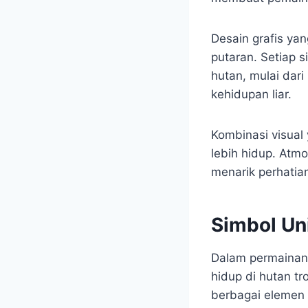
Desain grafis ya
putaran. Setiap 
hutan, mulai dar
kehidupan liar.
Kombinasi visual
lebih hidup. Atm
menarik perhatia
Simbol Un
Dalam permainan 
hidup di hutan t
berbagai elemen