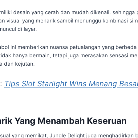
miliki desain yang cerah dan mudah dikenali, sehingga
an visual yang menarik sambil menunggu kombinasi sim
ncul di layar.
ol ini memberikan nuansa petualangan yang berbeda d
idak hanya bermain, tetapi juga merasakan sensasi menj
 dan kejutan.
a:
Tips Slot Starlight Wins Menang Bes
arik Yang Menambah Keseruan
isual yang memikat, Jungle Delight juga menghadirkan b