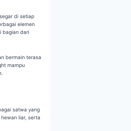
egar di setiap
erbagai elemen
 bagian dari
an bermain terasa
light mampu
m.
rbagai satwa yang
hewan liar, serta