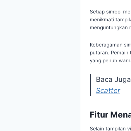
Setiap simbol me
menikmati tampil
menguntungkan mu
Keberagaman simb
putaran. Pemain t
yang penuh warna
Baca Jug
Scatter
Fitur Men
Selain tampilan v