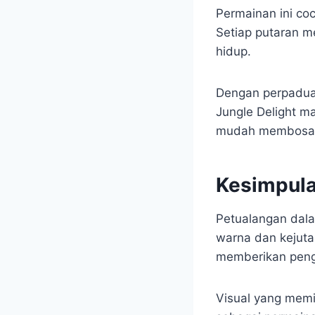
Permainan ini co
Setiap putaran m
hidup.
Dengan perpaduan
Jungle Delight 
mudah membosa
Kesimpul
Petualangan da
warna dan kejuta
memberikan penga
Visual yang memik