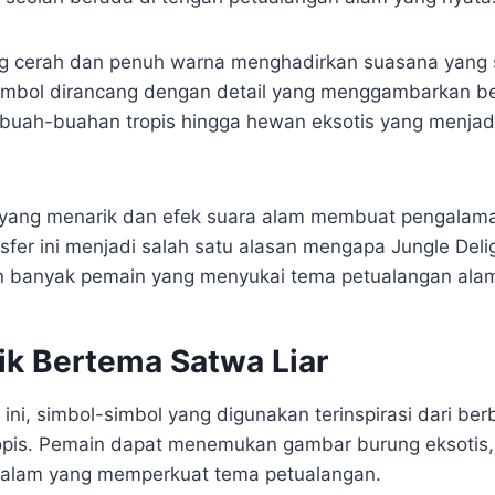
ng cerah dan penuh warna menghadirkan suasana yang s
simbol dirancang dengan detail yang menggambarkan b
i buah-buahan tropis hingga hewan eksotis yang menjadi
 yang menarik dan efek suara alam membuat pengalam
osfer ini menjadi salah satu alasan mengapa Jungle De
n banyak pemain yang menyukai tema petualangan ala
ik Bertema Satwa Liar
ini, simbol-simbol yang digunakan terinspirasi dari be
ropis. Pemain dapat menemukan gambar burung eksotis, 
 alam yang memperkuat tema petualangan.